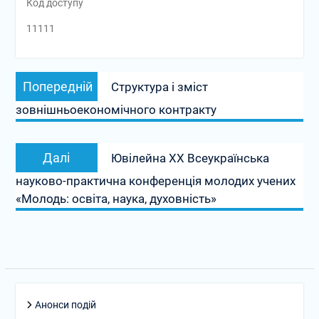
Код доступу
11111
Навігація
Попередній
Попередній
Структура і зміст
записів
запис:
зовнішньоекономічного контракту
Наступний
Далі
Ювілейна ХХ Всеукраїнська
запис:
науково-практична конференція молодих учених
«Молодь: освіта, наука, духовність»
Анонси подій