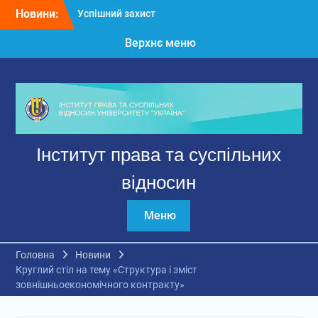
Перейти
Новини:
Успішний захист
до
дисертації Рачинського
вмісту
Верхнє меню
Руслана Юрійовича
поданої на здобуття
ступеня доктора
філософії зі спеціальності
081 «Право»
Річне звітування
аспірантів спеціальності
081 «Право»
Інститут права та суспільних
Успішний захист
відносин
дисертації Садковського
Сергія Петровича поданої
на здобуття ступеня
Меню
доктора філософії зі
спеціальності 081
«Право»
Головна
Новини
Круглий стіл на тему «Структура і зміст
зовнішньоекономічного контракту»