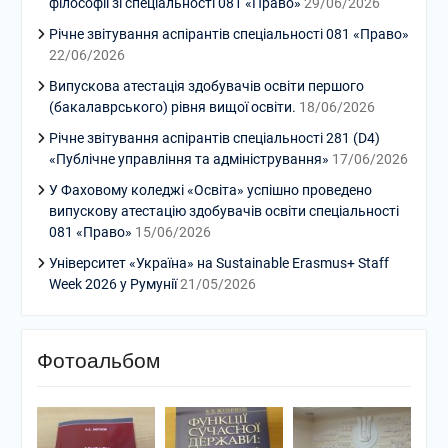
філософії зі спеціальності 081 «Право»
29/06/2026
Річне звітування аспірантів спеціальності 081 «Право»
22/06/2026
Випускова атестація здобувачів освіти першого
(бакалаврського) рівня вищої освіти.
18/06/2026
Річне звітування аспірантів спеціальності 281 (D4)
«Публічне управління та адміністрування»
17/06/2026
У Фаховому коледжі «Освіта» успішно проведено
випускову атестацію здобувачів освіти спеціальності
081 «Право»
15/06/2026
Університет «Україна» на Sustainable Erasmus+ Staff
Week 2026 у Румунії
21/05/2026
Фотоальбом