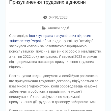
Призупинення трудових відносин
04/10/2023
Анонси подій
Сьогодні до
Інститут права та суспільних відносин
Університету “Україна”
в Юридичну клініку “Феміда”
звернувся чоловік за безоплатною юридичною
консультацією і пояснив, що він є особою з інвалідністю,
з квітня 2022 року не працює. У вересні 2023 отримав
від підприємства наказ про призупинення трудових
відносин.
Розглянувши надані документи, особі було роз’яснено,
що призупинення трудового договору відбувається за
взаємною згодою сторін, коли роботодавець не може
забезпечити роботою, а працівник не може її
виконувати. Якщо такі умови не дотримані,
призупинення дії трудового договору забороняється.
Рекомендовано звернутись до суду із позовом про