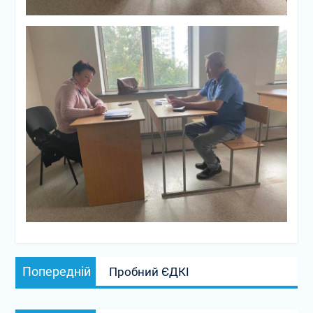
Навігація
Попередній
Попередній
Пробний ЄДКІ
записів
запис: