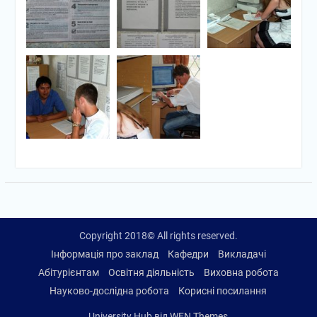
Copyright 2018© All rights reserved.
Інформація про заклад
Кафедри
Викладачі
Абітурієнтам
Освітня діяльність
Виховна робота
Науково-дослідна робота
Корисні посилання
University Hub від
WEN Themes