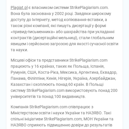
Plagiat.pl
є власником системи StrikePlagiarism.com.
Вона була заснована у 2002 році. Завдяки широкому
доступу до Інтернету, метод копіювання-вставки, а
також різні компанії, які пишуть дисертації у формі
«привид-письменника» або шахрайства при укладанні
контрактів (дисертаційні мельниці), стали глобальним
явищем і серйозною загрозою для якості сучасної освіти
та науки.
Місцеві офіси та представники StrikePlagiarism.com
працюють у 16 країнах, таких як Польща, Іспанія,
Румунія, США, Коста-Ріка, Мексика, Аргентина, Еквадор,
Панама, Філіппіни, Кенія, Нігерія, Україна, Азербайджан,
Казахстан і охоплюють понад 60 країн. В Польщі
систему StrikePlagiarism.com використовують понад 200
університетів та понад 100 видавництв.
Компанія StrikePlagiarism.com співпрацює з
Міністерством освіти і науки України та НАЗЯВО. Такі
спільні ініціативи StrikePlagiarism.com, МОН України та
НАЗЯВО сприяють підвищенню довіри до результатів