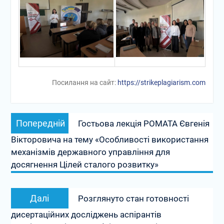
Посилання на сайт:
https://strikeplagiarism.com
Навігація
Попередній
Попередній
Гостьова лекція РОМАТА Євгенія
записів
запис:
Вікторовича на тему «Особливості використання
механізмів державного управління для
досягнення Цілей сталого розвитку»
Наступний
Далі
Розглянуто стан готовності
запис:
дисертаційних досліджень аспірантів