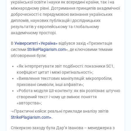
української освіти і науки як всередині країни, так і на
міжнародному рівні. Дотримання принципів академічної
доброчесності є передумовою визнання українських
дипломів, наукових публікацій і дослідницьких
результатів у європейському та глобальному
академічному просторі.
В
Університеті «Україна»
відбувся захід «Презентація
системи
StrikePlagiarism.com
», де ключовими темами
обговорення були:
«Як інтерпретувати звіт подібності: показники SC1,
коефіцієнт цитат і межі оригінальності»;
«Виявлення текстових маніпуляцій: мікропробіли,
приховані символи, інші алфавіти»;
«Робота модуля ШI-контенту: як він розпізнає штучно
створений текст і чому це змінює поняття
«авторства»;
-«Практичні кейси: реальні приклади аналізу звітів
StrikePlagiarism.com».
Спікеркою заходу була Дар’я Іванова – менеджерка з